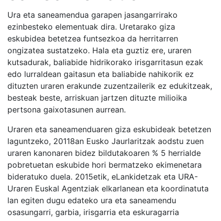
Ura eta saneamendua garapen jasangarrirako
ezinbesteko elementuak dira. Uretarako giza
eskubidea betetzea funtsezkoa da herritarren
ongizatea sustatzeko. Hala eta guztiz ere, uraren
kutsadurak, baliabide hidrikorako irisgarritasun ezak
edo lurraldean gaitasun eta baliabide nahikorik ez
dituzten uraren erakunde zuzentzailerik ez edukitzeak,
besteak beste, arriskuan jartzen dituzte milioika
pertsona gaixotasunen aurrean.
Uraren eta saneamenduaren giza eskubideak betetzen
laguntzeko, 20118an Eusko Jaurlaritzak aodstu zuen
uraren kanonaren bidez bildutakoaren % 5 herrialde
pobretuetan eskubide hori bermatzeko ekimenetara
bideratuko duela. 2015etik, eLankidetzak eta URA-
Uraren Euskal Agentziak elkarlanean eta koordinatuta
lan egiten dugu edateko ura eta saneamendu
osasungarri, garbia, irisgarria eta eskuragarria