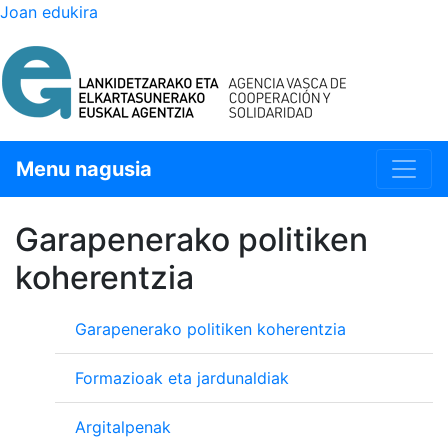
Joan edukira
Menu nagusia
Garapenerako politiken
koherentzia
Garapenerako politiken koherentzia
Formazioak eta jardunaldiak
Argitalpenak