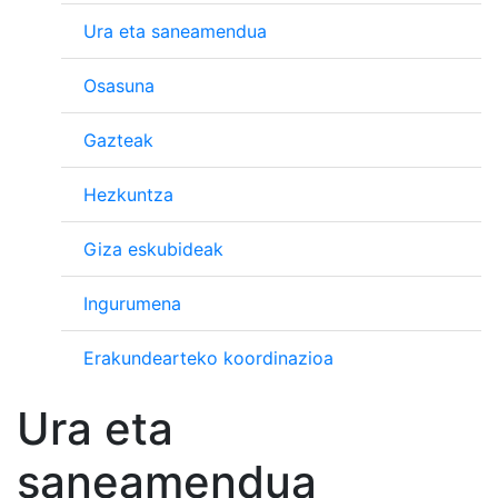
Ura eta saneamendua
Osasuna
Gazteak
Hezkuntza
Giza eskubideak
Ingurumena
Erakundearteko koordinazioa
Ura eta
saneamendua