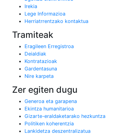
Irekia
Lege Informazioa
Herriatrrentzako kontaktua
Tramiteak
Eragileen Erregistroa
Deialdiak
Kontratazioak
Gardentasuna
Nire karpeta
Zer egiten dugu
Generoa eta garapena
Ekintza humanitarioa
Gizarte-eraldaketarako hezkuntza
Politiken koherentzia
Lankidetza deszentralizatua