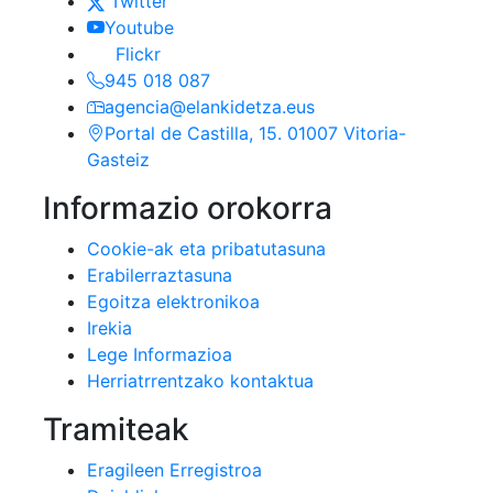
(Esteka honek leiho berri batean zaba
Twitter
(Esteka honek leiho berri batean zaba
Youtube
Flickr
945 018 087
agencia@elankidetza.eus
Portal de Castilla, 15. 01007 Vitoria-
Gasteiz
Informazio orokorra
Cookie-ak eta pribatutasuna
Erabilerraztasuna
Egoitza elektronikoa
Irekia
Lege Informazioa
Herriatrrentzako kontaktua
Tramiteak
Eragileen Erregistroa