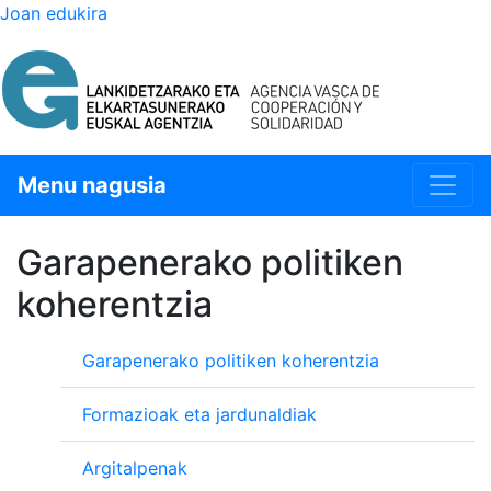
Joan edukira
Menu nagusia
Garapenerako politiken
koherentzia
Garapenerako politiken koherentzia
Formazioak eta jardunaldiak
Argitalpenak