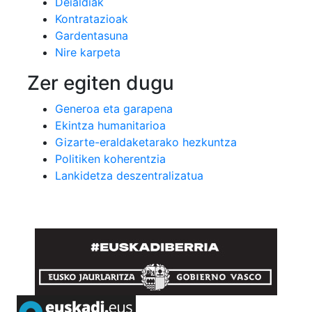
Deialdiak
Kontratazioak
Gardentasuna
Nire karpeta
Zer egiten dugu
Generoa eta garapena
Ekintza humanitarioa
Gizarte-eraldaketarako hezkuntza
Politiken koherentzia
Lankidetza deszentralizatua