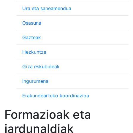
Ura eta saneamendua
Osasuna
Gazteak
Hezkuntza
Giza eskubideak
Ingurumena
Erakundearteko koordinazioa
Formazioak eta
jardunaldiak