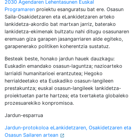
2030 Agendaren Lehentasunen Euskal
Programaren
proiektu esanguratsu bat ere. Osasun
Saila-Osakidetzaren eta eLankidetzaren arteko
lankidetza-akordio bat martxan jarriz, baterako
lankidetza-ekimenak bultzatu nahi ditugu osasunaren
eremuan giza garapen jasangarriaren alde egiteko,
garapenerako politiken koherentzia sustatuz.
Besteak beste, honako jardun hauek dauzkagu:
Euskadin emandako osasun-laguntza; nazioarteko
larrialdi humanitarioei erantzutea; Hegoko
herrialdeetako eta Euskadiko osasun-langileen
prestakuntza; euskal osasun-langileek lankidetza-
proiektuetan parte hartzea; eta txertaketa globaleko
prozesuarekiko konpromisoa.
Jardun-esparrua
Jardun-protokoloa eLankidetzaren, Osakidetzaren eta
Osasun Sailaren artean