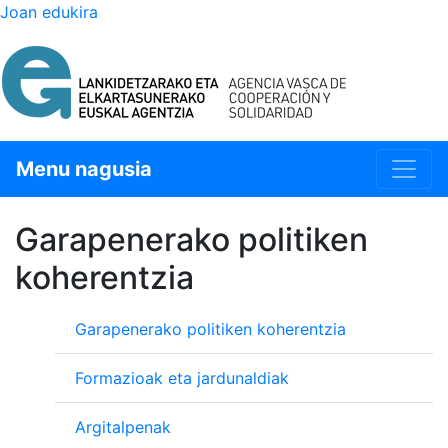
Joan edukira
Menu nagusia
Garapenerako politiken
koherentzia
Garapenerako politiken koherentzia
Formazioak eta jardunaldiak
Argitalpenak