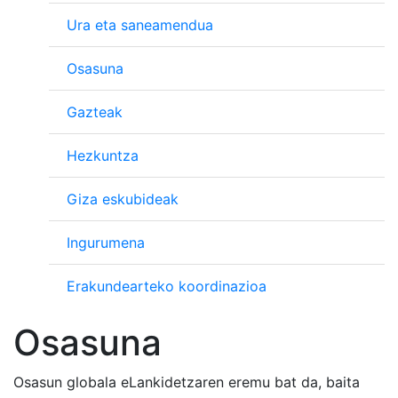
Ura eta saneamendua
Osasuna
Gazteak
Hezkuntza
Giza eskubideak
Ingurumena
Erakundearteko koordinazioa
Osasuna
Osasun globala eLankidetzaren eremu bat da, baita