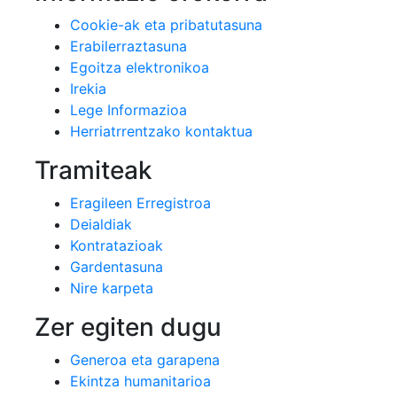
Cookie-ak eta pribatutasuna
Erabilerraztasuna
Egoitza elektronikoa
Irekia
Lege Informazioa
Herriatrrentzako kontaktua
Tramiteak
Eragileen Erregistroa
Deialdiak
Kontratazioak
Gardentasuna
Nire karpeta
Zer egiten dugu
Generoa eta garapena
Ekintza humanitarioa