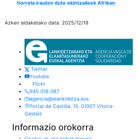
horrela irauten dute ekintzaileek Afrikan
Azken aldaketako data:
2025/12/19
Euskadi.eus-eko esteka oro
Kontaktua
(Esteka honek leiho berri batean zaba
Twitter
(Esteka honek leiho berri batean zaba
Youtube
Flickr
945 018 087
agencia@elankidetza.eus
Portal de Castilla, 15. 01007 Vitoria-
Gasteiz
Informazio orokorra
Cookie-ak eta pribatutasuna