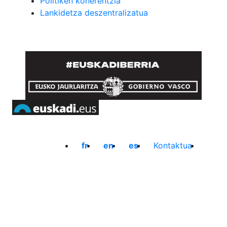
Politiken koherentzia
Lankidetza deszentralizatua
fr
en
es
Kontaktua