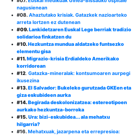
#07.
Euskal medikuak Ginea-Bissauko ospitale
nagusienean
#08.
Ahaztutako krisiak. Gatazkek nazioarteko
arreta lortzen ez dutenean
#09.
Lankidetzaren Euskal Lege berriak tradizio
solidarioa finkatzen du
#10.
Hezkuntza mundua aldatzeko funtsezko
elementu gisa
#11.
Migrazio-krisia Erdialdeko Amerikako
korridorean
#12
.
Gatazka-mineralak: kontsumoaren aurpegi
ikusezina
#13.
El Salvador: Bukeleko gurutzada GKEen eta
giza eskubideen aurka
#14.
Begirada deskolonizatzea: estereotipoen
aurkako hezkuntza-borroka
#15.
Ura: bizi-eskubidea... ala mehatxu
hilgarria?
#16.
Mehatxuak, jazarpena eta errepresioa: