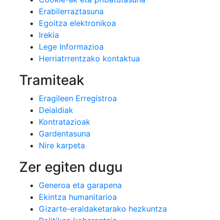
Erabilerraztasuna
Egoitza elektronikoa
Irekia
Lege Informazioa
Herriatrrentzako kontaktua
Tramiteak
Eragileen Erregistroa
Deialdiak
Kontratazioak
Gardentasuna
Nire karpeta
Zer egiten dugu
Generoa eta garapena
Ekintza humanitarioa
Gizarte-eraldaketarako hezkuntza