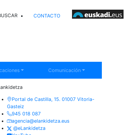
SCAR EN ELANKIDETZA
CONTACTO
rar submenú:
Mostrar submenú:
icaciones
Comunicación
Lankidetza
Portal de Castilla, 15. 01007 Vitoria-
(Se abre en nueva ventana)
Gasteiz
945 018 087
agencia@elankidetza.eus
(Se abre en nueva ventana)
@eLankidetza