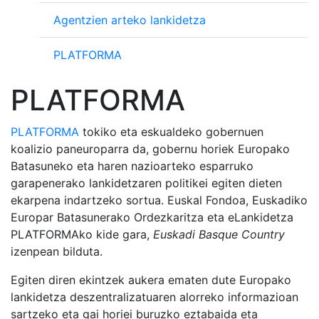
Agentzien arteko lankidetza
PLATFORMA
PLATFORMA
PLATFORMA
tokiko eta eskualdeko gobernuen
koalizio paneuroparra da, gobernu horiek Europako
Batasuneko eta haren nazioarteko esparruko
garapenerako lankidetzaren politikei egiten dieten
ekarpena indartzeko sortua. Euskal Fondoa, Euskadiko
Europar Batasunerako Ordezkaritza eta eLankidetza
PLATFORMAko kide gara,
Euskadi Basque Country
izenpean bilduta.
Egiten diren ekintzek aukera ematen dute Europako
lankidetza deszentralizatuaren alorreko informazioan
sartzeko eta gai horiei buruzko eztabaida eta