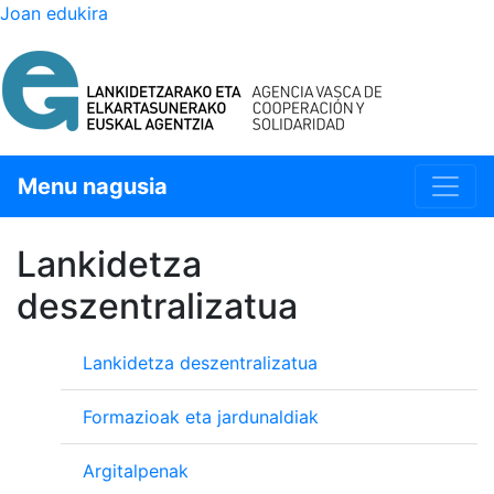
Joan edukira
Menu nagusia
Lankidetza
deszentralizatua
Lankidetza deszentralizatua
Formazioak eta jardunaldiak
Argitalpenak