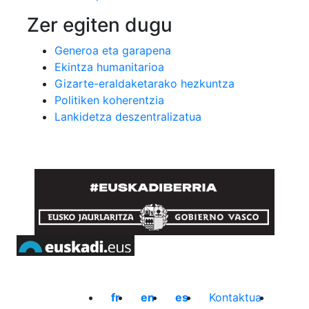
Zer egiten dugu
Generoa eta garapena
Ekintza humanitarioa
Gizarte-eraldaketarako hezkuntza
Politiken koherentzia
Lankidetza deszentralizatua
fr
en
es
Kontaktua