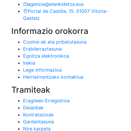
agencia@elankidetza.eus
Portal de Castilla, 15. 01007 Vitoria-
Gasteiz
Informazio orokorra
Cookie-ak eta pribatutasuna
Erabilerraztasuna
Egoitza elektronikoa
Irekia
Lege Informazioa
Herriatrrentzako kontaktua
Tramiteak
Eragileen Erregistroa
Deialdiak
Kontratazioak
Gardentasuna
Nire karpeta