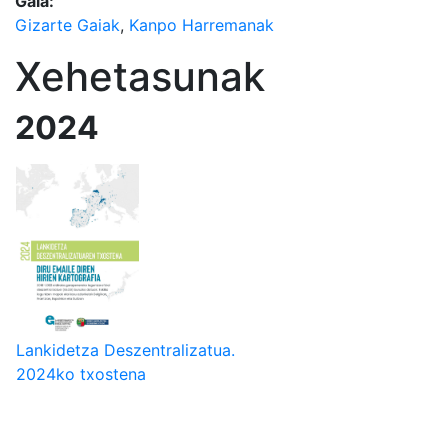
Gaia:
Gizarte Gaiak
,
Kanpo Harremanak
Xehetasunak
2024
Lankidetza Deszentralizatua.
2024ko txostena