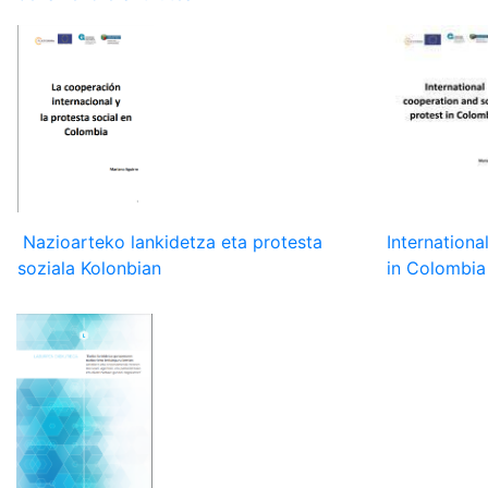
Nazioarteko lankidetza eta protesta
Internationa
soziala Kolonbian
in Colombi