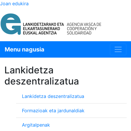
Joan edukira
Menu nagusia
Lankidetza
deszentralizatua
Lankidetza deszentralizatua
Formazioak eta jardunaldiak
Argitalpenak