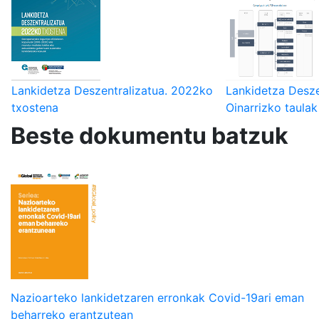
Lankidetza Deszentralizatua. 2022ko
Lankidetza Desze
txostena
Oinarrizko taulak
Beste dokumentu batzuk
Nazioarteko lankidetzaren erronkak Covid-19ari eman
beharreko erantzutean