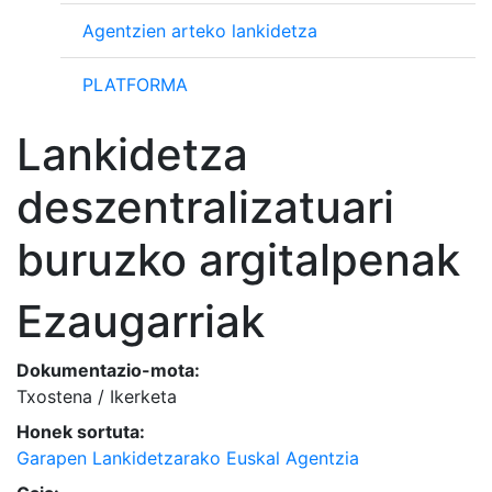
Agentzien arteko lankidetza
PLATFORMA
Lankidetza
deszentralizatuari
buruzko argitalpenak
Ezaugarriak
Dokumentazio-mota:
Txostena / Ikerketa
Honek sortuta:
Garapen Lankidetzarako Euskal Agentzia