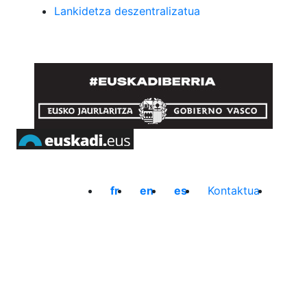
Lankidetza deszentralizatua
fr
en
es
Kontaktua