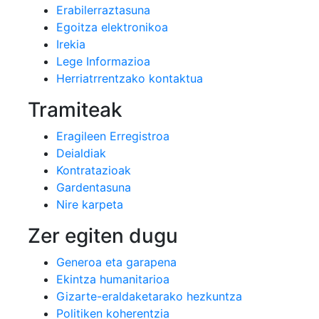
Erabilerraztasuna
Egoitza elektronikoa
Irekia
Lege Informazioa
Herriatrrentzako kontaktua
Tramiteak
Eragileen Erregistroa
Deialdiak
Kontratazioak
Gardentasuna
Nire karpeta
Zer egiten dugu
Generoa eta garapena
Ekintza humanitarioa
Gizarte-eraldaketarako hezkuntza
Politiken koherentzia