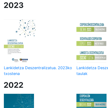
2023
Lankidetza Deszentralizatua. 2023ko
Lankidetza Desze
txostena
taulak
2022