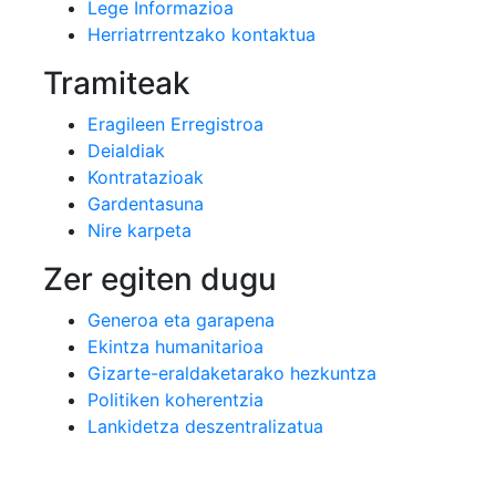
Lege Informazioa
Herriatrrentzako kontaktua
Tramiteak
Eragileen Erregistroa
Deialdiak
Kontratazioak
Gardentasuna
Nire karpeta
Zer egiten dugu
Generoa eta garapena
Ekintza humanitarioa
Gizarte-eraldaketarako hezkuntza
Politiken koherentzia
Lankidetza deszentralizatua