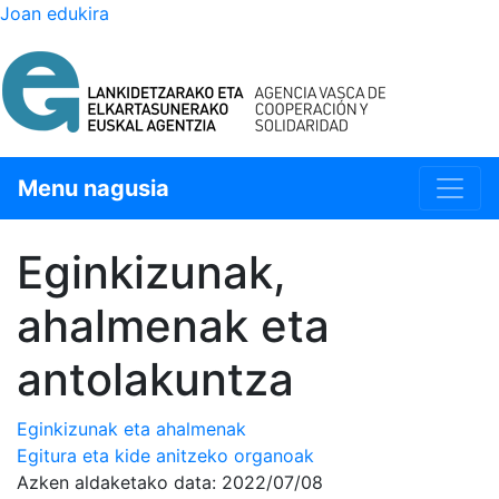
Joan edukira
Menu nagusia
Eginkizunak,
ahalmenak eta
antolakuntza
Eginkizunak eta ahalmenak
Egitura eta kide anitzeko organoak
Azken aldaketako data:
2022/07/08