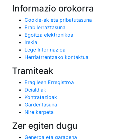
Informazio orokorra
Cookie-ak eta pribatutasuna
Erabilerraztasuna
Egoitza elektronikoa
Irekia
Lege Informazioa
Herriatrrentzako kontaktua
Tramiteak
Eragileen Erregistroa
Deialdiak
Kontratazioak
Gardentasuna
Nire karpeta
Zer egiten dugu
Generoa eta garapena