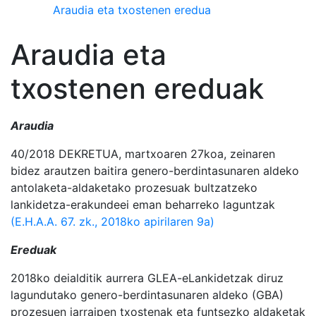
Araudia eta txostenen eredua
Araudia eta
txostenen ereduak
Araudia
40/2018 DEKRETUA, martxoaren 27koa, zeinaren
bidez arautzen baitira genero-berdintasunaren aldeko
antolaketa-aldaketako prozesuak bultzatzeko
lankidetza-erakundeei eman beharreko laguntzak
(E.H.A.A. 67. zk., 2018ko apirilaren 9a)
Ereduak
2018ko deialditik aurrera GLEA-eLankidetzak diruz
lagundutako genero-berdintasunaren aldeko (GBA)
prozesuen jarraipen txostenak eta funtsezko aldaketak