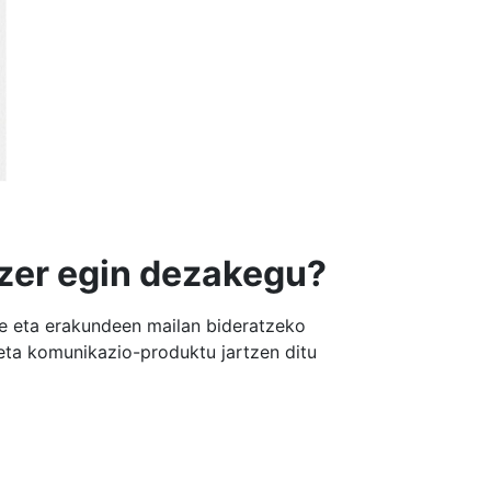
 zer egin dezakegu?
rte eta erakundeen mailan bideratzeko
eta komunikazio-produktu jartzen ditu