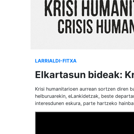
LARRIALDI-FITXA
Elkartasun bideak: K
Krisi humanitarioen aurrean sortzen diren 
helburuarekin, eLankidetzak, beste departa
interesdunen eskura, parte hartzeko hainba