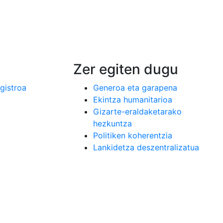
Zer egiten dugu
egistroa
Generoa eta garapena
Ekintza humanitarioa
Gizarte-eraldaketarako
hezkuntza
Politiken koherentzia
Lankidetza deszentralizatua