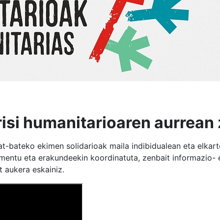
risi humanitarioaren aurrean
bat-bateko ekimen solidarioak maila indibidualean eta elka
mentu eta erakundeekin koordinatuta, zenbait informazio- 
t aukera eskainiz.