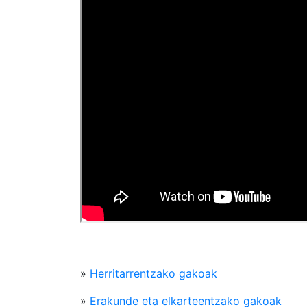
»
Herritarrentzako gakoak
»
Erakunde eta elkarteentzako gakoak