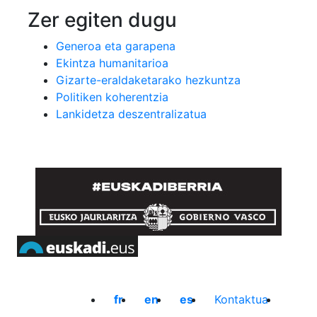
Zer egiten dugu
Generoa eta garapena
Ekintza humanitarioa
Gizarte-eraldaketarako hezkuntza
Politiken koherentzia
Lankidetza deszentralizatua
fr
en
es
Kontaktua