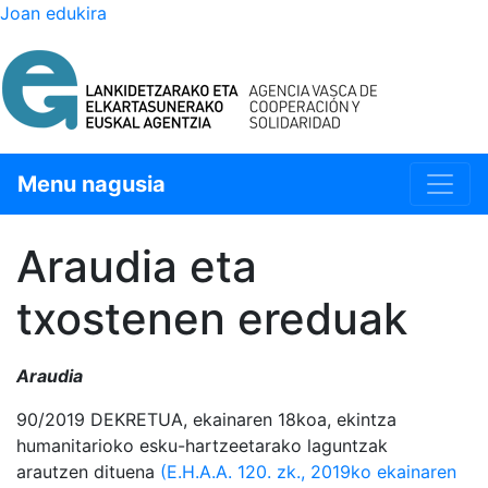
Joan edukira
Menu nagusia
Araudia eta
txostenen ereduak
Araudia
90/2019 DEKRETUA, ekainaren 18koa, ekintza
humanitarioko esku-hartzeetarako laguntzak
arautzen dituena
(E.H.A.A. 120. zk., 2019ko ekainaren