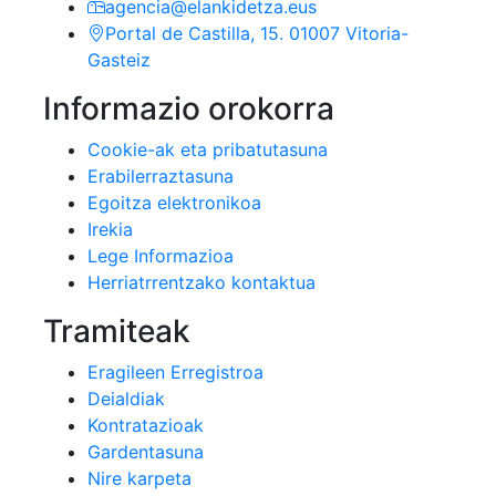
agencia@elankidetza.eus
Portal de Castilla, 15. 01007 Vitoria-
Gasteiz
Informazio orokorra
Cookie-ak eta pribatutasuna
Erabilerraztasuna
Egoitza elektronikoa
Irekia
Lege Informazioa
Herriatrrentzako kontaktua
Tramiteak
Eragileen Erregistroa
Deialdiak
Kontratazioak
Gardentasuna
Nire karpeta