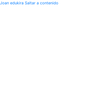
Joan edukira
Saltar a contenido
SELECCIÓN DE IDIOMA
BUSCAR 
CONTACTO