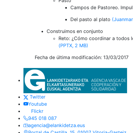
Pasto
Campos de Pastoreo. Impuls
Del pasto al plato
(Juanmar
Construimos en conjunto
Reto: ¿Cómo coordinar a todos lo
(PPTX, 2 MB)
Fecha de última modificación: 13/03/2017
Euskadi.eus-eko esteka oro
Contacto
(Este enlace se abrirá en nueva ventan
Twitter
(Este enlace se abrirá en nueva venta
Youtube
(Este enlace se abrirá en nueva ventana
Flickr
945 018 087
agencia@elankidetza.eus
Portal de Castilla, 15. 01007 Vitoria-Gasteiz