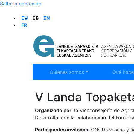
Saltar a contenido
SELECCIÓN DE IDIOMA
EU
ES
EN
FR
Mostrar submenú:
Mostrar 
Quienes somos
Qué hac
V Landa Topaketa
Organizado por
: la Viceconsejería de Agri
Desarrollo, con la colaboración del Foro Ru
Participantes invitados
: ONGDs vascas y ag