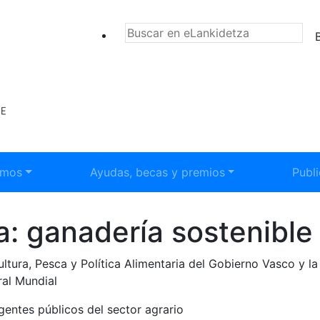
BU
submenú:
Mostrar submenú:
Most
emos
Ayudas, becas y premios
Publ
: ganadería sostenible
cultura, Pesca y Política Alimentaria del Gobierno Vasco y 
ral Mundial
entes públicos del sector agrario