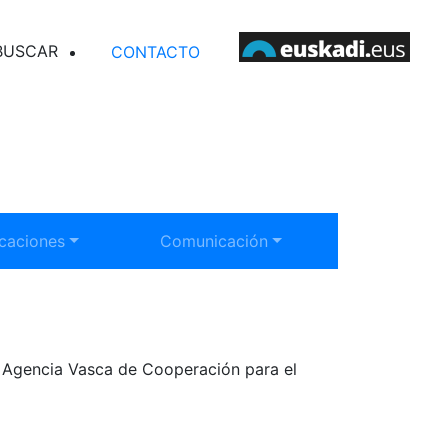
SCAR EN ELANKIDETZA
CONTACTO
rar submenú:
Mostrar submenú:
icaciones
Comunicación
la Agencia Vasca de Cooperación para el