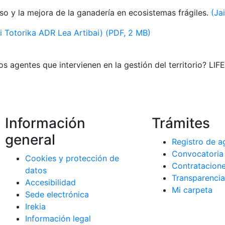
o y la mejora de la ganadería en ecosistemas frágiles.
(Ja
i Totorika ADR Lea Artibai) (PDF, 2 MB)
s agentes que intervienen en la gestión del territorio? LI
korrak
Información
Trámites
general
Registro de a
Convocatoria
Cookies y protección de
a)
Contratacion
datos
na)
Transparenci
Accesibilidad
)
Mi carpeta
Sede electrónica
Irekia
Información legal