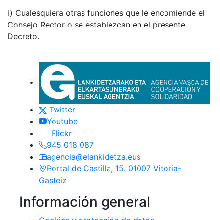
i) Cualesquiera otras funciones que le encomiende el
Consejo Rector o se establezcan en el presente
Decreto.
Euskadi.eus-eko esteka oro
Contacto
(Este enlace se abrirá en nueva ventan
Twitter
(Este enlace se abrirá en nueva venta
Youtube
(Este enlace se abrirá en nueva ventana
Flickr
945 018 087
agencia@elankidetza.eus
Portal de Castilla, 15. 01007 Vitoria-
Gasteiz
Información general