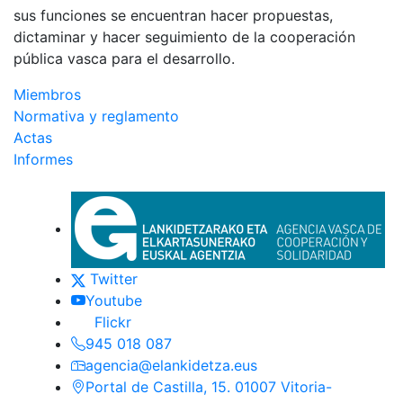
sus funciones se encuentran hacer propuestas,
dictaminar y hacer seguimiento de la cooperación
pública vasca para el desarrollo.
Miembros
Normativa y reglamento
Actas
Informes
Euskadi.eus-eko esteka oro
Contacto
(Este enlace se abrirá en nueva ventan
Twitter
(Este enlace se abrirá en nueva venta
Youtube
(Este enlace se abrirá en nueva ventana
Flickr
945 018 087
agencia@elankidetza.eus
Portal de Castilla, 15. 01007 Vitoria-