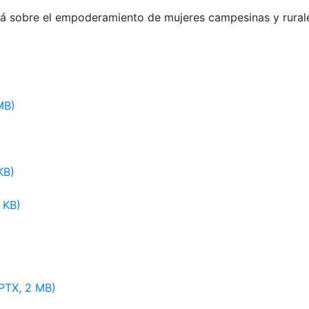
rá sobre el empoderamiento de mujeres campesinas y rurale
MB)
KB)
 KB)
PTX, 2 MB)