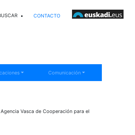
SCAR EN ELANKIDETZA
CONTACTO
rar submenú:
Mostrar submenú:
icaciones
Comunicación
la Agencia Vasca de Cooperación para el