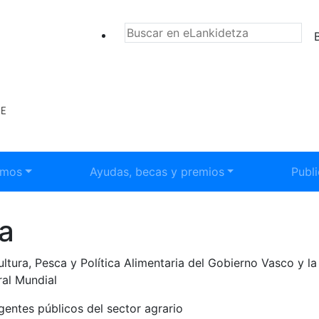
BU
submenú:
Mostrar submenú:
Most
emos
Ayudas, becas y premios
Publ
ta
cultura, Pesca y Política Alimentaria del Gobierno Vasco y 
ral Mundial
entes públicos del sector agrario