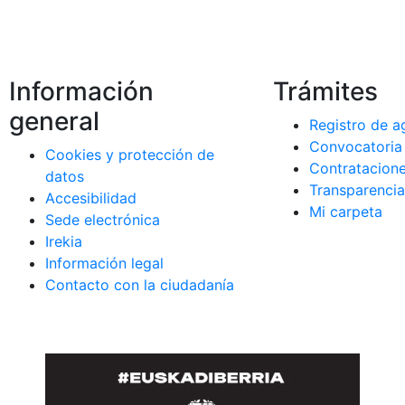
korrak
Información
Trámites
general
Registro de a
Convocatoria
Cookies y protección de
a)
Contratacion
datos
na)
Transparenci
Accesibilidad
)
Mi carpeta
Sede electrónica
Irekia
Información legal
Contacto con la ciudadanía