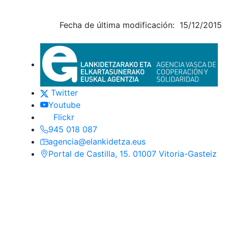
Fecha de última modificación: 15/12/2015
Euskadi.eus-eko esteka oro
Contacto
(Este enlace se abrirá en nueva ventan
Twitter
(Este enlace se abrirá en nueva venta
Youtube
(Este enlace se abrirá en nueva ventana
Flickr
945 018 087
agencia@elankidetza.eus
Portal de Castilla, 15. 01007 Vitoria-Gasteiz