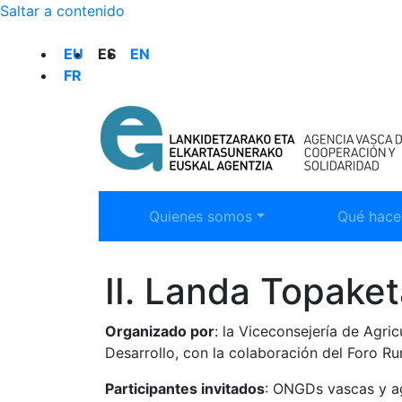
Saltar a contenido
SELECCIÓN DE IDIOMA
EU
ES
EN
FR
Mostrar submenú:
Mostrar 
Quienes somos
Qué hac
II. Landa Topake
Organizado por
: la Viceconsejería de Agri
Desarrollo, con la colaboración del Foro Ru
Participantes invitados
: ONGDs vascas y ag