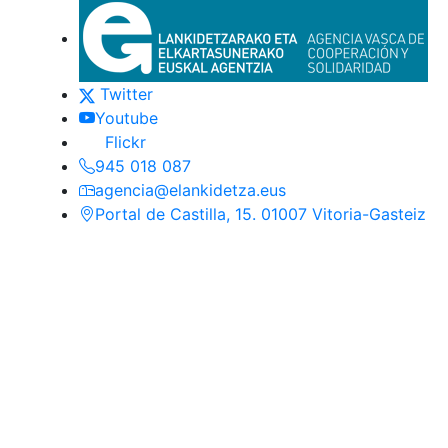
Euskadi.eus-eko esteka oro
Contacto
(Este enlace se abrirá en nueva ventan
Twitter
(Este enlace se abrirá en nueva venta
Youtube
(Este enlace se abrirá en nueva ventana
Flickr
945 018 087
agencia@elankidetza.eus
Portal de Castilla, 15. 01007 Vitoria-Gasteiz