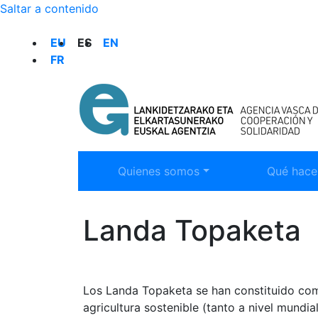
Saltar a contenido
SELECCIÓN DE IDIOMA
EU
ES
EN
FR
Mostrar submenú:
Mostrar 
Quienes somos
Qué hac
Landa Topaketa
Los Landa Topaketa se han constituido como
agricultura sostenible (tanto a nivel mund