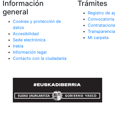
korrak
Información
Trámites
general
Registro de a
Convocatoria
Cookies y protección de
a)
Contratacion
datos
na)
Transparenci
Accesibilidad
)
Mi carpeta
Sede electrónica
Irekia
Información legal
Contacto con la ciudadanía