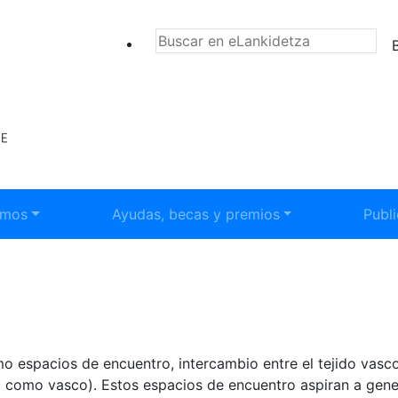
BU
submenú:
Mostrar submenú:
Most
emos
Ayudas, becas y premios
Publ
 espacios de encuentro, intercambio entre el tejido vasco r
ial como vasco). Estos espacios de encuentro aspiran a gen