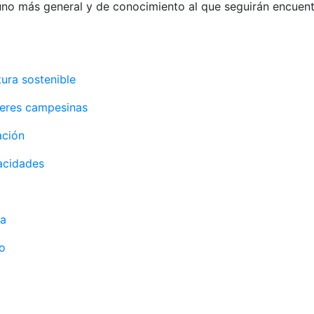
 uno más general y de conocimiento al que seguirán encuen
tura sostenible
jeres campesinas
ación
acidades
ta
io