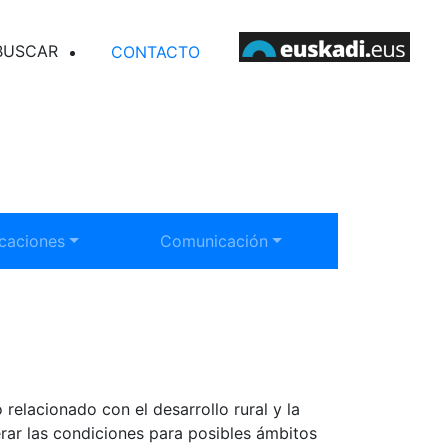
SCAR EN ELANKIDETZA
CONTACTO
rar submenú:
Mostrar submenú:
icaciones
Comunicación
elacionado con el desarrollo rural y la
erar las condiciones para posibles ámbitos