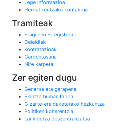
Lege Informazioa
Herriatrrentzako kontaktua
Tramiteak
Eragileen Erregistroa
Deialdiak
Kontratazioak
Gardentasuna
Nire karpeta
Zer egiten dugu
Generoa eta garapena
Ekintza humanitarioa
Gizarte-eraldaketarako hezkuntza
Politiken koherentzia
Lankidetza deszentralizatua