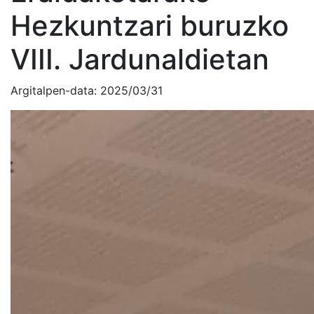
Hezkuntzari buruzko
VIII. Jardunaldietan
Argitalpen-data:
2025/03/31