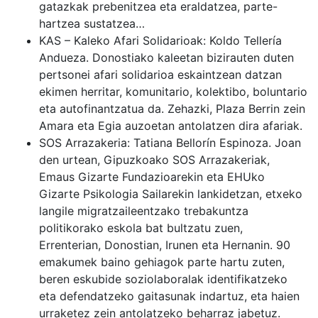
gatazkak prebenitzea eta eraldatzea, parte-
hartzea sustatzea…
KAS – Kaleko Afari Solidarioak: Koldo Tellería
Andueza. Donostiako
kaleetan bizirauten duten
pertsonei afari solidarioa
eskaintzean datzan
ekimen herritar, komunitario, kolektibo, boluntario
eta autofinantzatua da. Zehazki, Plaza Berrin zein
Amara eta Egia auzoetan antolatzen dira afariak.
SOS Arrazakeria: Tatiana Bellorín Espinoza. Joan
den urtean, Gipuzkoako SOS Arrazakeriak,
Emaus Gizarte Fundazioarekin eta EHUko
Gizarte Psikologia Sailarekin lankidetzan,
etxeko
langile migratzaileentzako trebakuntza
politikorako eskola bat
bultzatu zuen,
Errenterian, Donostian, Irunen eta Hernanin. 90
emakumek baino gehiagok parte hartu zuten,
beren eskubide soziolaboralak identifikatzeko
eta defendatzeko gaitasunak indartuz, eta haien
urraketez zein antolatzeko beharraz jabetuz.