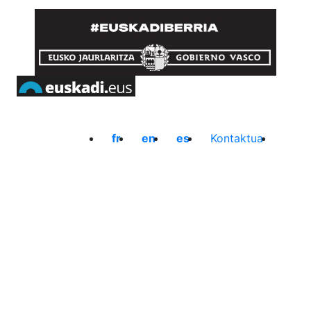
fr
en
es
Kontaktua