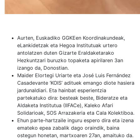
Aurten, Euskadiko GGKEen Koordinakundeak,
eLankidetzak eta Hegoa Institutuak urtero
antolatzen duten Gizarte Eraldaketarako
Hezkuntzari buruzko topaketa apirilaren 3an
izango da, Donostian.
Maider Elortegi Uriarte eta José Luis Fernández
Casadevante ‘KOIS’ adituek emango diote hasiera
jardunaldiari. Eta hainbat esperientzia
partekatuko dira: besteak beste, Bideratze eta
Aldaketa Institutua (IIFACe), Kaleko Afari
Solidarioak, SOS Arrazakeria eta Cala Kolektiboa.
Ehun parte-hartzaile inguru espero dira eta izena
emateko epea zabalik dago oraindik, baina
ostegun honetan, martxoaren 27an, amaituko da.