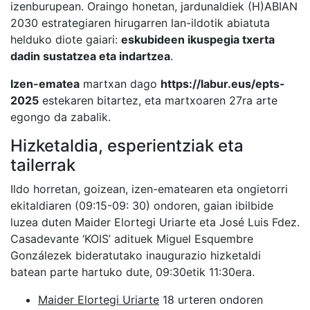
izenburupean. Oraingo honetan, jardunaldiek (H)ABIAN
2030 estrategiaren hirugarren lan-ildotik abiatuta
helduko diote gaiari:
eskubideen ikuspegia txerta
dadin sustatzea eta indartzea
.
Izen-ematea
martxan dago
https://labur.eus/epts-
2025
estekaren bitartez, eta martxoaren 27ra arte
egongo da zabalik.
Hizketaldia, esperientziak eta
tailerrak
Ildo horretan, goizean, izen-ematearen eta ongietorri
ekitaldiaren (09:15-09: 30) ondoren, gaian ibilbide
luzea duten
Maider Elortegi Uriarte
eta
José Luis Fdez.
Casadevante
‘
KOIS’
adituek
Miguel Esquembre
Gonzálezek
bideratutako inaugurazio hizketaldi
batean parte hartuko dute, 09:30etik 11:30era.
Maider Elortegi Uriarte
18 urteren ondoren