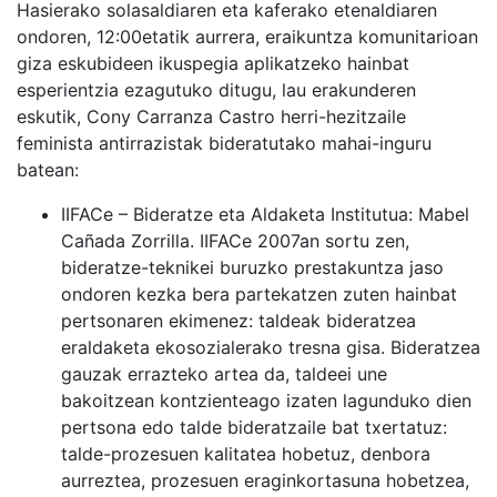
Hasierako solasaldiaren eta kaferako etenaldiaren
ondoren, 12:00etatik aurrera, eraikuntza komunitarioan
giza eskubideen ikuspegia aplikatzeko
hainbat
esperientzia
ezagutuko ditugu,
lau erakunderen
eskutik
,
Cony Carranza Castro
herri-hezitzaile
feminista antirrazistak bideratutako mahai-inguru
batean:
IIFACe – Bideratze eta Aldaketa Institutua: Mabel
Cañada Zorrilla. IIFACe 2007an sortu zen,
bideratze-teknikei buruzko prestakuntza jaso
ondoren kezka bera partekatzen zuten hainbat
pertsonaren ekimenez:
taldeak bideratzea
eraldaketa ekosozialerako tresna gisa
. Bideratzea
gauzak errazteko artea da, taldeei une
bakoitzean kontzienteago izaten lagunduko dien
pertsona edo talde bideratzaile bat txertatuz:
talde-prozesuen kalitatea hobetuz, denbora
aurreztea, prozesuen eraginkortasuna hobetzea,