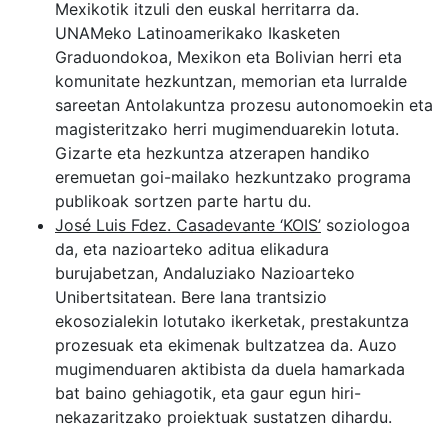
Mexikotik itzuli den euskal herritarra da.
UNAMeko
Latinoamerikako Ikasketen
Graduondokoa
,
Mexikon eta Bolivian herri eta
komunitate hezkuntzan, memorian eta lurralde
sareetan
Antolakuntza prozesu autonomoekin eta
magisteritzako herri mugimenduarekin lotuta.
Gizarte eta hezkuntza atzerapen handiko
eremuetan goi-mailako hezkuntzako programa
publikoak sortzen parte hartu du.
José Luis Fdez. Casadevante ‘KOIS’
soziologoa
da, eta nazioarteko aditua
elikadura
burujabetzan
, Andaluziako Nazioarteko
Unibertsitatean. Bere lana
trantsizio
ekosozialekin
lotutako
ikerketak, prestakuntza
prozesuak eta ekimenak
bultzatzea da. Auzo
mugimenduaren aktibista da duela hamarkada
bat baino gehiagotik, eta gaur egun hiri-
nekazaritzako proiektuak sustatzen dihardu.