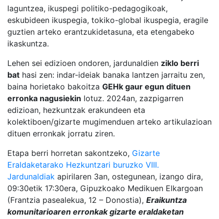
laguntzea, ikuspegi politiko-pedagogikoak,
eskubideen ikuspegia, tokiko-global ikuspegia, eragile
guztien arteko erantzukidetasuna, eta etengabeko
ikaskuntza.
Lehen sei edizioen ondoren, jardunaldien
ziklo berri
bat
hasi zen: indar-ideiak banaka lantzen jarraitu zen,
baina horietako bakoitza
GEHk gaur egun dituen
erronka nagusiekin
lotuz. 2024an, zazpigarren
edizioan, hezkuntzak erakundeen eta
kolektiboen/gizarte mugimenduen arteko artikulazioan
dituen erronkak jorratu ziren.
Etapa berri horretan sakontzeko,
Gizarte
Eraldaketarako Hezkuntzari buruzko VIII.
Jardunaldiak
apirilaren 3an, ostegunean, izango dira,
09:30etik 17:30era, Gipuzkoako Medikuen Elkargoan
(Frantzia pasealekua, 12 – Donostia),
Eraikuntza
komunitarioaren erronkak gizarte eraldaketan