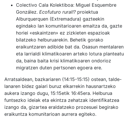
Colectivo Cala Kolektiboa
: Miguel Esquembre
González.
Ecofuturo rural!?
proiektua
Alburquerquen (Extremadura) gazteekin
egindako lan komunitarioaren
emaitza da, gazte
horiei «eskaintzen» ez zizkieten espazioak
bilatzeko helburuarekin. Behetik gorako
eraikuntzaren adibide bat da. Osasun mentalaren
eta larrialdi klimatikoaren arteko lotura planteatu
da, baina baita krisi klimatikoaren ondorioz
migratzen duten pertsonen egoera ere.
Arratsaldean, bazkariaren (14:15-15:15) ostean,
talde-
lanaren bidez
gaiari buruz elkarrekin hausnartzeko
aukera izango dugu, 15:15etik 16:45era. Helburua
funtsezko ideiak eta ekintza zehatzak identifikatzea
izango da, gizartea eraldatzeko prozesuei begirako
eraikuntza komunitarioan aurrera egiteko.