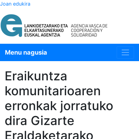
Joan edukira
Menu nagusia
Eraikuntza
komunitarioaren
erronkak jorratuko
dira Gizarte
Eraldaketarako