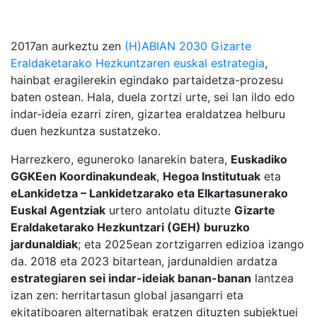
2017an aurkeztu zen
(H)ABIAN 2030 Gizarte
Eraldaketarako Hezkuntzaren euskal estrategia
,
hainbat eragilerekin egindako partaidetza-prozesu
baten ostean. Hala, duela zortzi urte, sei lan ildo edo
indar-ideia ezarri ziren, gizartea eraldatzea helburu
duen hezkuntza sustatzeko.
Harrezkero, eguneroko lanarekin batera,
Euskadiko
GGKEen Koordinakundeak
,
Hegoa Institutuak
eta
eLankidetza – Lankidetzarako eta Elkartasunerako
Euskal Agentziak
urtero antolatu dituzte
Gizarte
Eraldaketarako Hezkuntzari (GEH) buruzko
jardunaldiak
; eta 2025ean zortzigarren edizioa izango
da. 2018 eta 2023 bitartean, jardunaldien ardatza
estrategiaren sei indar-ideiak banan-banan
lantzea
izan zen: herritartasun global jasangarri eta
ekitatiboaren alternatibak eratzen dituzten subjektuei