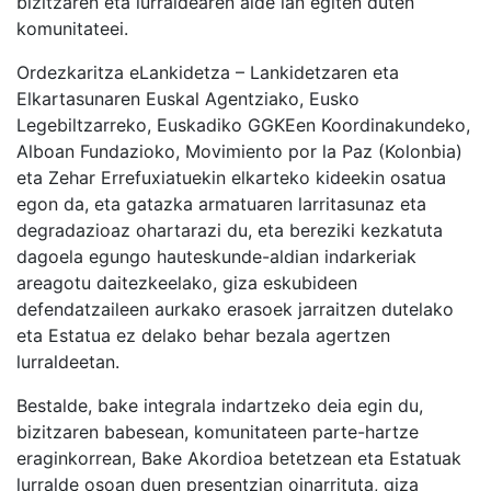
bizitzaren eta lurraldearen alde lan egiten duten
komunitateei.
Ordezkaritza eLankidetza – Lankidetzaren eta
Elkartasunaren Euskal Agentziako, Eusko
Legebiltzarreko, Euskadiko GGKEen Koordinakundeko,
Alboan Fundazioko, Movimiento por la Paz (Kolonbia)
eta Zehar Errefuxiatuekin elkarteko kideekin osatua
egon da, eta gatazka armatuaren larritasunaz eta
degradazioaz ohartarazi du, eta bereziki kezkatuta
dagoela egungo hauteskunde-aldian indarkeriak
areagotu daitezkeelako, giza eskubideen
defendatzaileen aurkako erasoek jarraitzen dutelako
eta Estatua ez delako behar bezala agertzen
lurraldeetan.
Bestalde, bake integrala indartzeko deia egin du,
bizitzaren babesean, komunitateen parte-hartze
eraginkorrean, Bake Akordioa betetzean eta Estatuak
lurralde osoan duen presentzian oinarrituta, giza