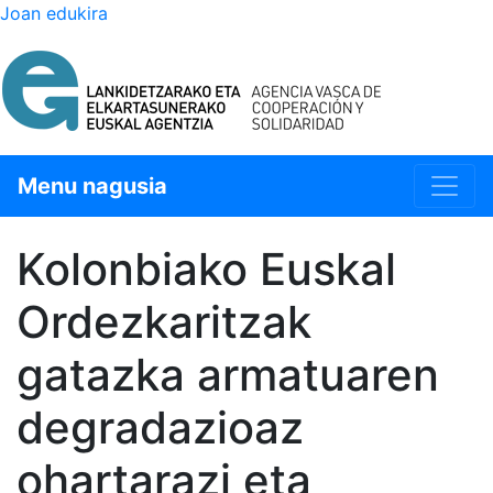
Joan edukira
Menu nagusia
Kolonbiako Euskal
Ordezkaritzak
gatazka armatuaren
degradazioaz
ohartarazi eta