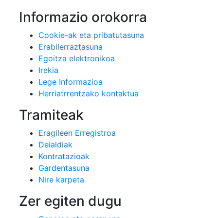
Informazio orokorra
Cookie-ak eta pribatutasuna
Erabilerraztasuna
Egoitza elektronikoa
Irekia
Lege Informazioa
Herriatrrentzako kontaktua
Tramiteak
Eragileen Erregistroa
Deialdiak
Kontratazioak
Gardentasuna
Nire karpeta
Zer egiten dugu