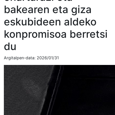
bakearen eta giza
eskubideen aldeko
konpromisoa berretsi
du
Argitalpen-data:
2026/01/31