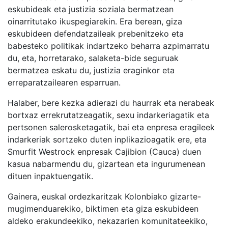
eskubideak eta justizia soziala bermatzean
oinarritutako ikuspegiarekin. Era berean, giza
eskubideen defendatzaileak prebenitzeko eta
babesteko politikak indartzeko beharra azpimarratu
du, eta, horretarako, salaketa-bide seguruak
bermatzea eskatu du, justizia eraginkor eta
erreparatzailearen esparruan.
Halaber, bere kezka adierazi du haurrak eta nerabeak
bortxaz errekrutatzeagatik, sexu indarkeriagatik eta
pertsonen salerosketagatik, bai eta enpresa eragileek
indarkeriak sortzeko duten inplikazioagatik ere, eta
Smurfit Westrock enpresak Cajibion (Cauca) duen
kasua nabarmendu du, gizartean eta ingurumenean
dituen inpaktuengatik.
Gainera, euskal ordezkaritzak Kolonbiako gizarte-
mugimenduarekiko, biktimen eta giza eskubideen
aldeko erakundeekiko, nekazarien komunitateekiko,