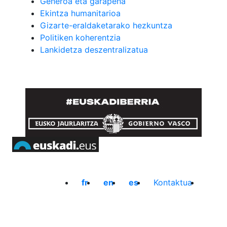
Generoa eta garapena
Ekintza humanitarioa
Gizarte-eraldaketarako hezkuntza
Politiken koherentzia
Lankidetza deszentralizatua
fr
en
es
Kontaktua