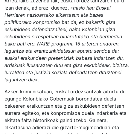
Arretarako zuzendariak, euskal ordezkaritzaren buru
izan denak, adierazi duenez, «
misio hau Euskal
Herriaren nazioarteko elkartasun eta babes
politikorako konpromiso bat da, ez bakarrik giza
eskubideen defendatzaileei, baita Kolonbian giza
eskubideen errespetuan oinarritutako eta bermedun
bake bati ere. NARE programa 15 urteren ondoren,
laguntza eta erantzunkidetasun apustu sendoa da:
euskal erakundeen presentziak babesa indartzen du,
arriskuak ikusarazten ditu eta giza eskubideak, bizitza,
lurraldea eta justizia soziala defendatzen dituztenei
laguntzen die
».
Azken komunikatuan, euskal ordezkaritzak aitortu du
egungo Kolonbiako Gobernuak borondatea duela
bakearen eraikuntzan eta giza eskubideen defentsan
aurrera egiteko, eta konpromisoa duela indarkeria eta
ekitate falta historikoak gainditzeko. Gainera,
elkartasuna adierazi die gizarte-mugimenduari eta