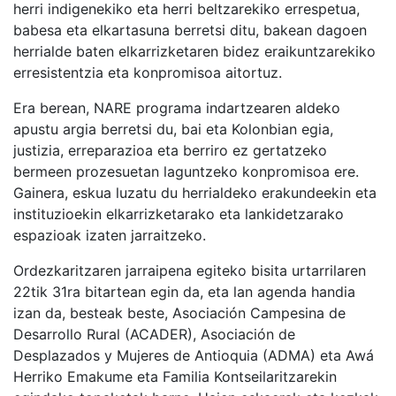
herri indigenekiko eta herri beltzarekiko errespetua,
babesa eta elkartasuna berretsi ditu, bakean dagoen
herrialde baten elkarrizketaren bidez eraikuntzarekiko
erresistentzia eta konpromisoa aitortuz.
Era berean, NARE programa indartzearen aldeko
apustu argia berretsi du, bai eta Kolonbian egia,
justizia, erreparazioa eta berriro ez gertatzeko
bermeen prozesuetan laguntzeko konpromisoa ere.
Gainera, eskua luzatu du herrialdeko erakundeekin eta
instituzioekin elkarrizketarako eta lankidetzarako
espazioak izaten jarraitzeko.
Ordezkaritzaren jarraipena egiteko bisita urtarrilaren
22tik 31ra bitartean egin da, eta lan agenda handia
izan da, besteak beste, Asociación Campesina de
Desarrollo Rural (ACADER), Asociación de
Desplazados y Mujeres de Antioquia (ADMA) eta Awá
Herriko Emakume eta Familia Kontseilaritzarekin