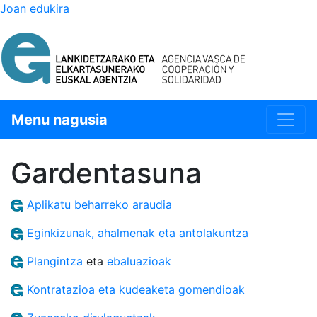
Joan edukira
Menu nagusia
Gardentasuna
Aplikatu beharreko araudia
Eginkizunak, ahalmenak eta antolakuntza
Plangintza
eta
ebaluazioak
Kontratazioa eta kudeaketa gomendioak