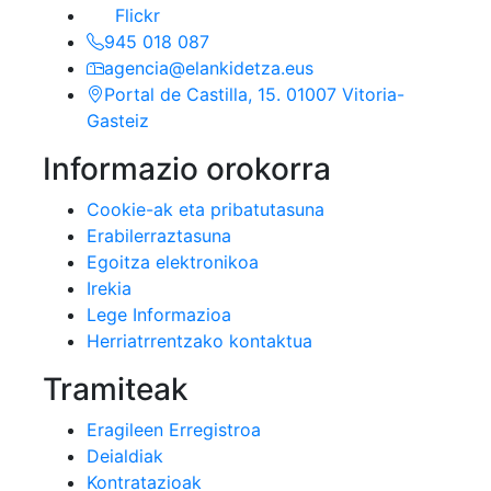
Flickr
945 018 087
agencia@elankidetza.eus
Portal de Castilla, 15. 01007 Vitoria-
Gasteiz
Informazio orokorra
Cookie-ak eta pribatutasuna
Erabilerraztasuna
Egoitza elektronikoa
Irekia
Lege Informazioa
Herriatrrentzako kontaktua
Tramiteak
Eragileen Erregistroa
Deialdiak
Kontratazioak