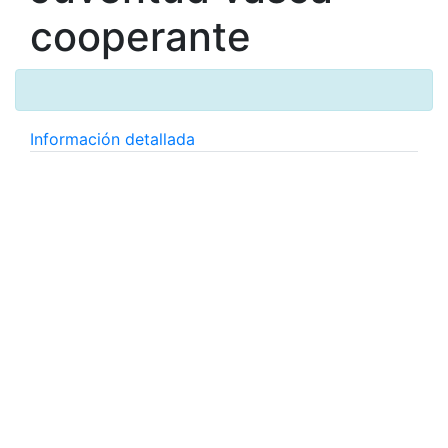
cooperante
Información detallada
18/06/2024
18/06/2024
Lehendakaritza
Navarra, 2
Vitoria-Gasteiz
,
Araba/Álava
(España)