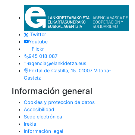
Euskadi.eus-eko esteka oro
Contacto
(Este enlace se abrirá en nueva ventan
Twitter
(Este enlace se abrirá en nueva venta
Youtube
(Este enlace se abrirá en nueva ventana
Flickr
945 018 087
agencia@elankidetza.eus
Portal de Castilla, 15. 01007 Vitoria-
Gasteiz
Información general
Cookies y protección de datos
Accesibilidad
Sede electrónica
Irekia
Información legal