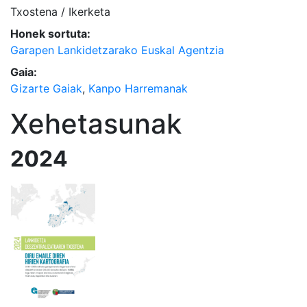
Txostena / Ikerketa
Honek sortuta:
Garapen Lankidetzarako Euskal Agentzia
Gaia:
Gizarte Gaiak
,
Kanpo Harremanak
Xehetasunak
2024