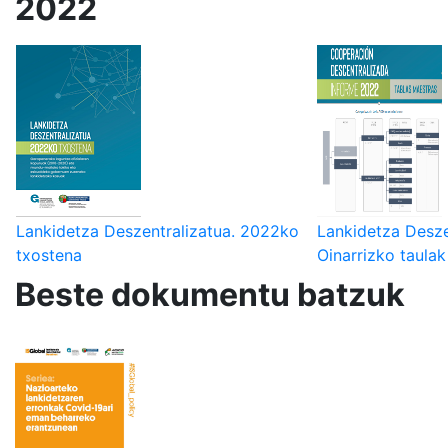
2022
Lankidetza Deszentralizatua. 2022ko
Lankidetza Desze
txostena
Oinarrizko taulak
Beste dokumentu batzuk