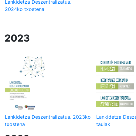
Lankidetza Deszentralizatua.
2024ko txostena
2023
Lankidetza Deszentralizatua. 2023ko
Lankidetza Desze
txostena
taulak