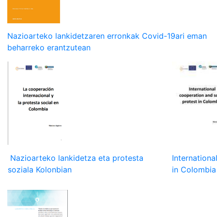
Nazioarteko lankidetzaren erronkak Covid-19ari eman
beharreko erantzutean
Nazioarteko lankidetza eta protesta
Internationa
soziala Kolonbian
in Colombi