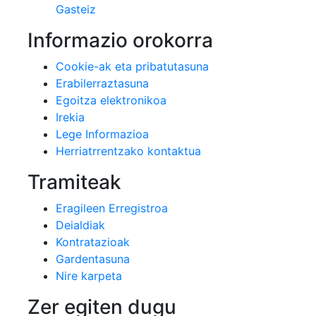
Gasteiz
Informazio orokorra
Cookie-ak eta pribatutasuna
Erabilerraztasuna
Egoitza elektronikoa
Irekia
Lege Informazioa
Herriatrrentzako kontaktua
Tramiteak
Eragileen Erregistroa
Deialdiak
Kontratazioak
Gardentasuna
Nire karpeta
Zer egiten dugu