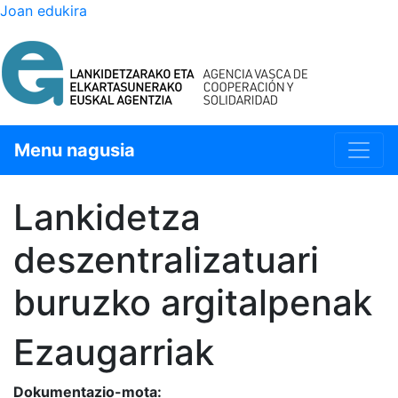
Joan edukira
Menu nagusia
Lankidetza
deszentralizatuari
buruzko argitalpenak
Ezaugarriak
Dokumentazio-mota: