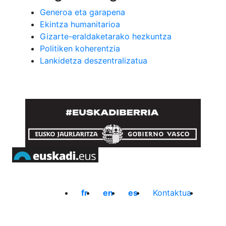
Generoa eta garapena
Ekintza humanitarioa
Gizarte-eraldaketarako hezkuntza
Politiken koherentzia
Lankidetza deszentralizatua
fr
en
es
Kontaktua