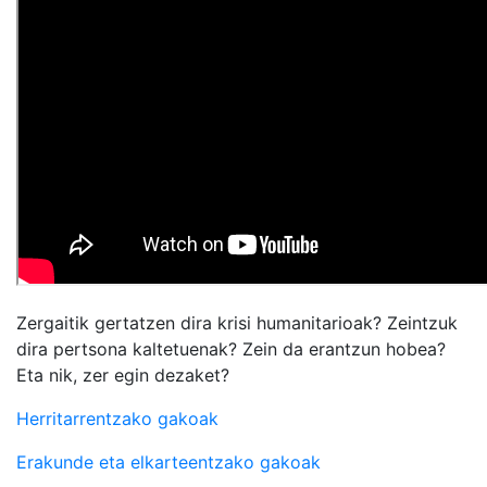
Zergaitik gertatzen dira krisi humanitarioak? Zeintzuk
dira pertsona kaltetuenak? Zein da erantzun hobea?
Eta nik, zer egin dezaket?
Herritarrentzako gakoak
Erakunde eta elkarteentzako gakoak