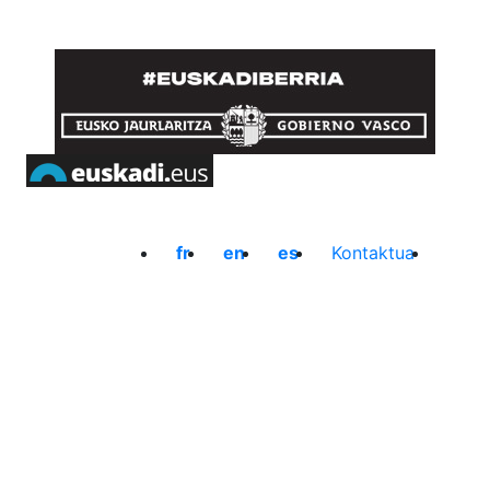
fr
en
es
Kontaktua