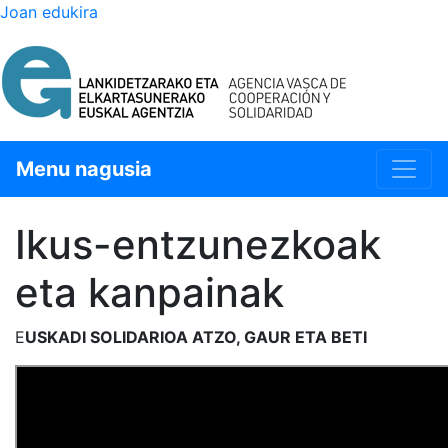
Joan edukira
Menu nagusia
Ikus-entzunezkoak
eta kanpainak
E
USKADI SOLIDARIOA ATZO, GAUR ETA BETI