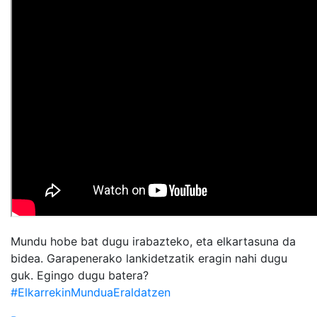
Mundu hobe bat dugu irabazteko, eta elkartasuna da
bidea. Garapenerako lankidetzatik eragin nahi dugu
guk. Egingo dugu batera?
#ElkarrekinMunduaEraldatzen