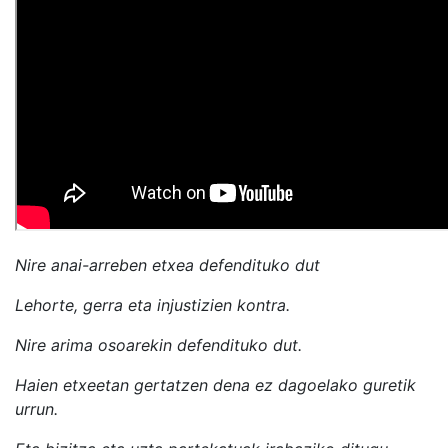
Nire anai-arreben etxea defendituko dut
Lehorte, gerra eta injustizien kontra.
Nire arima osoarekin defendituko dut.
Haien etxeetan gertatzen dena ez dagoelako guretik
urrun.