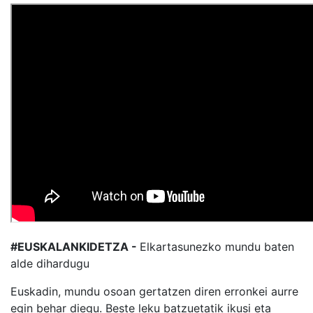
#EUSKALANKIDETZA -
Elkartasunezko mundu baten
alde dihardugu
Euskadin, mundu osoan gertatzen diren erronkei aurre
egin behar diegu. Beste leku batzuetatik ikusi eta