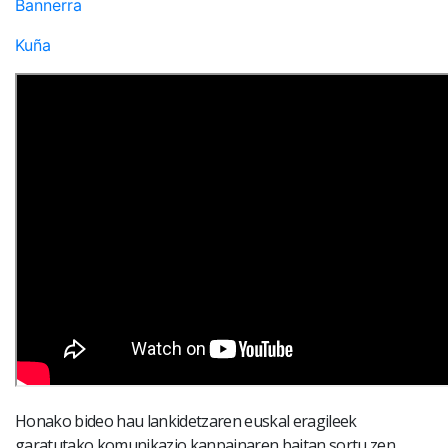
Bannerra
Kuña
Honako bideo hau lankidetzaren euskal eragileek
garatutako komunikazio kanpainaren baitan sortu zen,