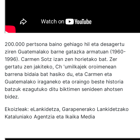
200.000 pertsona baino gehiago hil eta desagertu
ziren Guatemalako barne gatazka armatuan (1960-
1996)
. Carmen Sotz izan zen horietako bat. Zer
gertatu zen jakiteko, Ch 'umilkajek oroimenean
barrena bidaia bat hasiko du, eta Carmen eta
Guatemalako iraganeko eta oraingo beste historia
batzuk ezagutuko ditu biktimen senideen ahotsen
bidez.
Ekoizleak: eLankidetza, Garapenerako Lankidetzako
Kataluniako Agentzia eta Ikaika Media