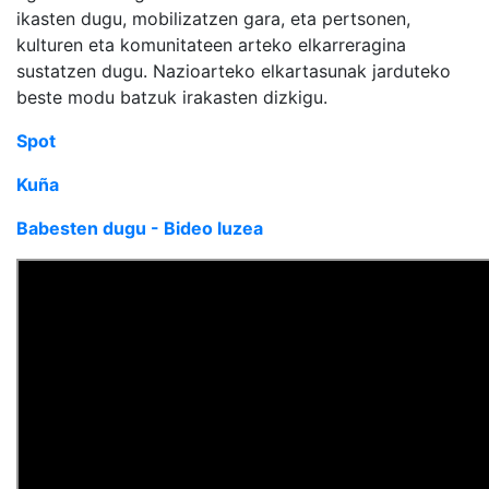
ikasten dugu, mobilizatzen gara, eta pertsonen,
kulturen eta komunitateen arteko elkarreragina
sustatzen dugu. Nazioarteko elkartasunak jarduteko
beste modu batzuk irakasten dizkigu.
Spot
Kuña
Babesten dugu - Bideo luzea