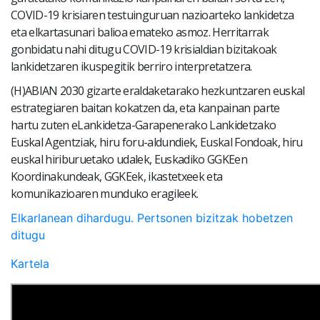
COVID-19 krisiaren testuinguruan nazioarteko lankidetza
eta elkartasunari balioa emateko asmoz. Herritarrak
gonbidatu nahi ditugu COVID-19 krisialdian bizitakoak
lankidetzaren ikuspegitik berriro interpretatzera.
(H)ABIAN 2030 gizarte eraldaketarako hezkuntzaren euskal
estrategiaren baitan kokatzen da, eta kanpainan parte
hartu zuten eLankidetza-Garapenerako Lankidetzako
Euskal Agentziak, hiru foru-aldundiek, Euskal Fondoak, hiru
euskal hiriburuetako udalek, Euskadiko GGKEen
Koordinakundeak, GGKEek, ikastetxeek eta
komunikazioaren munduko eragileek.
Elkarlanean dihardugu. Pertsonen bizitzak hobetzen
ditugu
Kartela