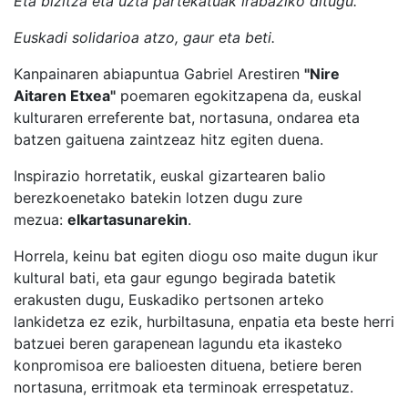
Eta bizitza eta uzta partekatuak irabaziko ditugu.
Euskadi solidarioa atzo, gaur eta beti.
Kanpainaren abiapuntua Gabriel Arestiren
"Nire
Aitaren Etxea"
poemaren egokitzapena da, euskal
kulturaren erreferente bat, nortasuna, ondarea eta
batzen gaituena zaintzeaz hitz egiten duena.
Inspirazio horretatik, euskal gizartearen balio
berezkoenetako batekin lotzen dugu zure
mezua:
elkartasunarekin
.
Horrela, keinu bat egiten diogu oso maite dugun ikur
kultural bati, eta gaur egungo begirada batetik
erakusten dugu, Euskadiko pertsonen arteko
lankidetza ez ezik, hurbiltasuna, enpatia eta beste herri
batzuei beren garapenean lagundu eta ikasteko
konpromisoa ere balioesten dituena, betiere beren
nortasuna, erritmoak eta terminoak errespetatuz.