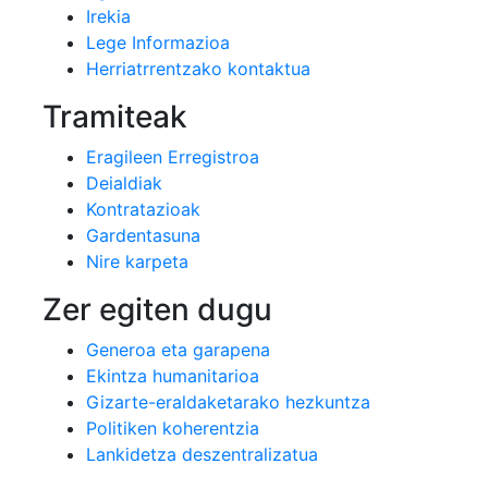
Irekia
Lege Informazioa
Herriatrrentzako kontaktua
Tramiteak
Eragileen Erregistroa
Deialdiak
Kontratazioak
Gardentasuna
Nire karpeta
Zer egiten dugu
Generoa eta garapena
Ekintza humanitarioa
Gizarte-eraldaketarako hezkuntza
Politiken koherentzia
Lankidetza deszentralizatua